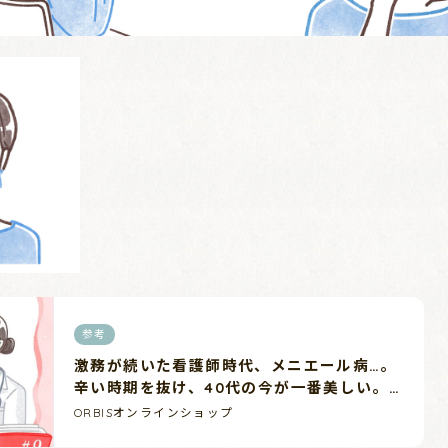
参考
激務が続いた看護師時代、メニエール病…。
辛い時期を抜け、40代の今が一番美しい。
〈マイ・オルビス・ストーリーFile09〉｜
ORBISオンラインショップ
マガジン（美容情報・読み物）｜化粧品・ス