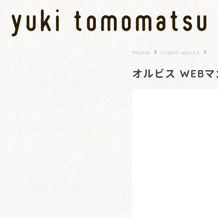
Home
client works
オルビス WEB