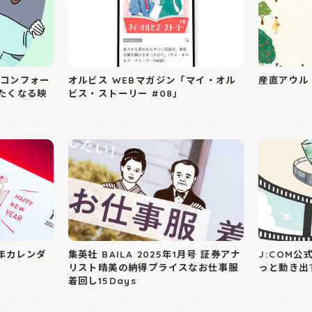
m「コンフォー
オルビス WEBマガジン「マイ・オル
産直アウル
たくなる映
ビス・ストーリー #08」
6年カレンダ
集英社 BAILA 2025年1月号 証券アナ
J:COM公
リスト晴美の納得プライスなお仕事服
っと動き出
着回し15Days