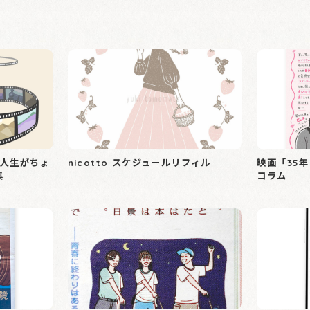
m「人生がちょ
nicotto スケジュールリフィル
映画「35
集
コラム