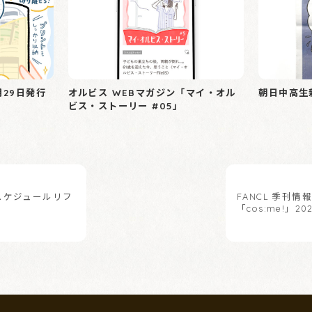
月29日発行
オルビス WEBマガジン「マイ・オル
朝日中高生新
ビス・ストーリー #05」
o スケジュールリフ
FANCL 季刊情
「cos:me!」2