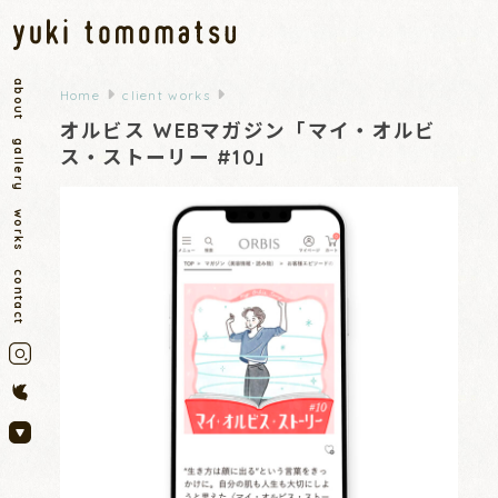
about
Home
client works
オルビス WEBマガジン「マイ・オルビ
gallery
ス・ストーリー #10」
works
contact