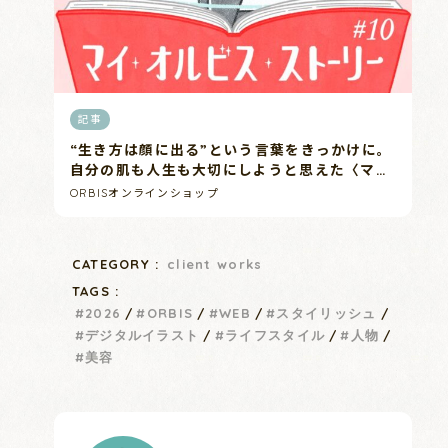
記事
“生き方は顔に出る”という言葉をきっかけに。
自分の肌も人生も大切にしようと思えた〈マ
イ・オルビス・ストーリーFile10〉 ｜マガジ
ORBISオンラインショップ
ン（美容情報・読み物）｜化粧品・スキンケ
ア・基礎化粧品の通販｜オルビス公式オンライ
ンショップ
CATEGORY :
client works
TAGS :
2026
ORBIS
WEB
スタイリッシュ
デジタルイラスト
ライフスタイル
人物
美容