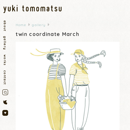
about
Home
gallery
twin coordinate March
gallery
works
contact