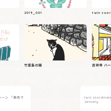
2019_001
twin coo
竹富島の猫
吉祥寺 ハ
シーン 「旅先で
twin coordinat
January