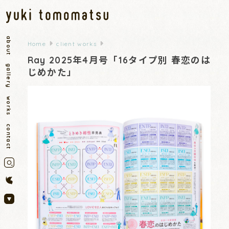
about
Home
client works
Ray 2025年4月号「16タイプ別 春恋のは
gallery
じめかた」
works
contact