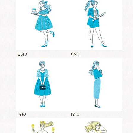
ESFJ
ESTJ
ISFJ
ISTJ