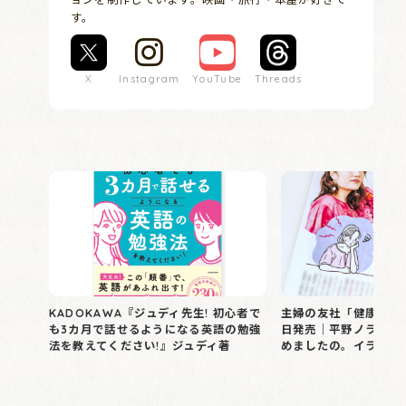
す。
X
Instagram
YouTube
Threads
KADOKAWA『ジュディ先生! 初心者で
主婦の友社「健康」202
も3カ月で話せるようになる英語の勉強
日発売｜平野ノラの 
法を教えてください!』ジュディ著
めましたの。イラスト