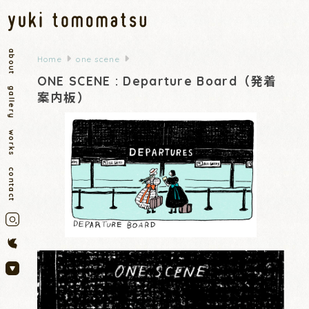
about
Home
one scene
ONE SCENE : Departure Board（発着
gallery
案内板）
works
contact