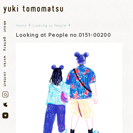
about
Home
Looking at People
Looking at People no.0151-00200
gallery
works
contact