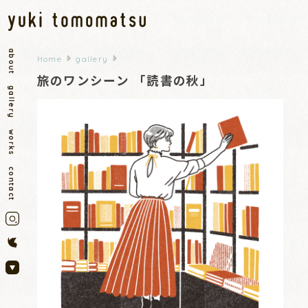
about
Home
gallery
旅のワンシーン 「読書の秋」
gallery
works
contact